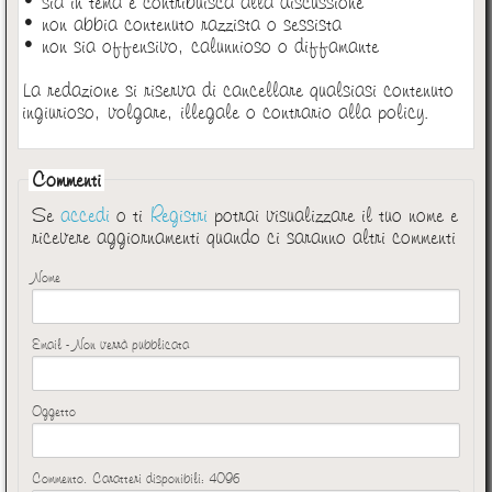
• sia in tema e contribuisca alla discussione
• non abbia contenuto razzista o sessista
• non sia offensivo, calunnioso o diffamante
La redazione si riserva di cancellare qualsiasi contenuto
ingiurioso, volgare, illegale o contrario alla policy.
Commenti
Se
accedi
o ti
Registri
potrai visualizzare il tuo nome e
ricevere aggiornamenti quando ci saranno altri commenti
Nome
Email - Non verrà pubblicata
Oggetto
Commento. Caratteri disponibili:
4096