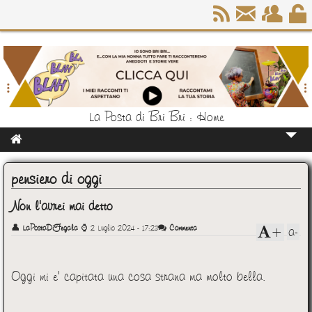
La Posta di Bri Bri : Home
Home
pensiero di oggi
Chi Sono
Non l'avrei mai detto
👤
LaPostaDiFegala
⌚
2 Luglio 2024 - 17:23
Commenta
a-
+
Oggi mi e' capitata una cosa strana ma molto bella.