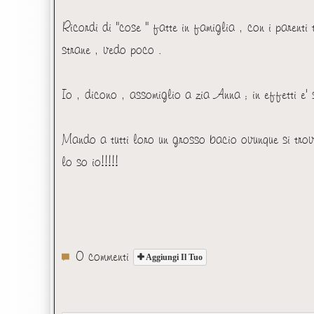
Ricordi di "cose " fatte in famiglia , con i parenti
strane , vedo poco .
Io , dicono , assomiglio a zia Anna ; in effetti e' 
Mando a tutti loro un grosso bacio ovunque si trov
lo so io!!!!!
0 commenti
Aggiungi Il Tuo