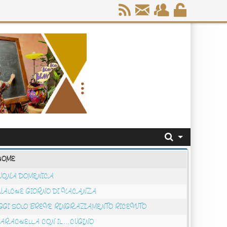
HOME
UONA DOMENICA
UALCHE GIORNO DI VACANZA
GGI SOLO BREVE RINGRAZIAMENTO RICEVUTO
ARACHELLA CON IL....CUGINO