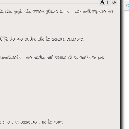
a-
+
E
a due figli che assomigliano a Lei , non nell'aspetto ma
 50% da mio padre che ho sempre venerato.
rendevole , mio padre piu' sicuro di se anche se per
 e io , vi assicuro , ne ho tanti