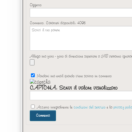
Oggetto
Commento. Caratteri disponibili:
4096
Allega una foto - foto di dimensione superiore a 1MB verranno ignora
Mandami una email quando viene scritto un commento
CAPTCHA: Scrivi il valore visualizzato
Accetto integralmente le
condizioni del servizio
e la
privacy poli