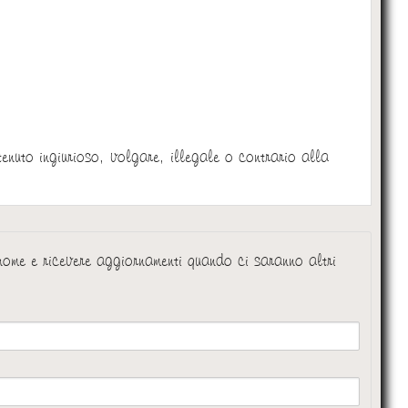
:
tenuto ingiurioso, volgare, illegale o contrario alla
 nome e ricevere aggiornamenti quando ci saranno altri