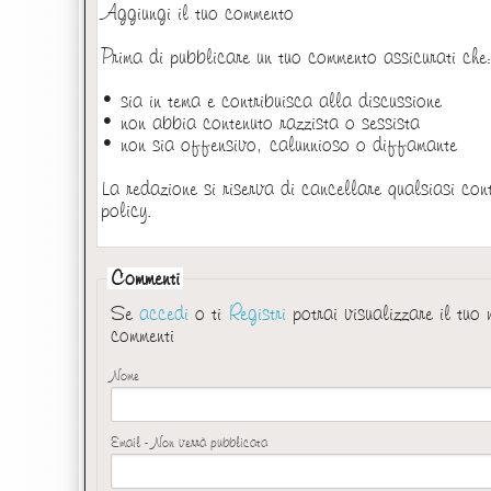
Aggiungi il tuo commento
Prima di pubblicare un tuo commento assicurati che
• sia in tema e contribuisca alla discussione
• non abbia contenuto razzista o sessista
• non sia offensivo, calunnioso o diffamante
La redazione si riserva di cancellare qualsiasi con
policy.
Commenti
Se
accedi
o ti
Registri
potrai visualizzare il tuo
commenti
Nome
Email - Non verrà pubblicata