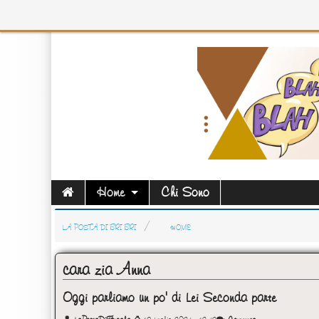
Home
Chi Sono
LA POSTA DI BRI BRI
HOME
cara zia Anna
Oggi parliamo un po' di Lei Seconda parte