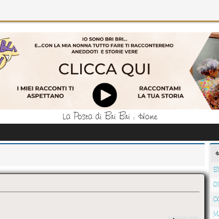
La Posta di Bri Bri : Home
B
Q
O
M