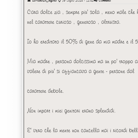
👤
LaPostaDiFegala
⌚
19 Luglio 2024 - 12:42
Commenta
Cara dolce zia , sempre piu' sola , meno male che h
nel carattere curioso , generoso , altruista.
Io ho ereditato il 50% di gene da mia madre e il
Mia madre , persona dolcissima ma un po' troppo ar
valere di piu' si affiancava a gente - persone dal
carattere debole.
Non import i miei genitori erano splendidi.
E' vero che la mente non cancella mai i ricordi belli