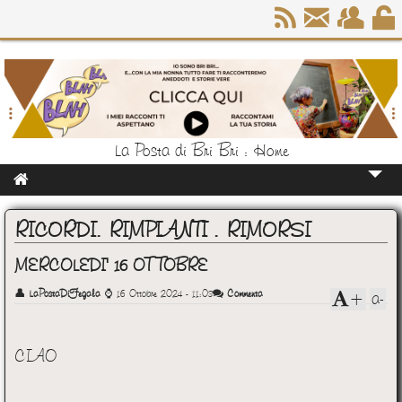
La Posta di Bri Bri : Home
Home
RICORDI. RIMPIANTI . RIMORSI
Chi Sono
MERCOLEDI' 16 OTTOBRE
👤
LaPostaDiFegala
⌚
16 Ottobre 2024 - 11:03
Commenta
a-
+
CIAO