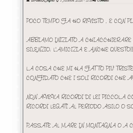
👤
LaPostaDiFegala
⌚
5 Novembre 2024 - 13:34
Commenta
POCO TEMPO FA HO RIVISTO , E CON P
ABBIAMO INIZIATO A CHIACCHIERARE C
SILENZIO: L'AMICIZIA E ANCHE QUESTO!!
LA COSA CHE MI HA FATTO PIU' TRIST
CONFIDATO CHE I SOLI RICORDI CHE A
NON AVEVA RICORDI DI LEI PICCOLA CO
RICORDI LEGATI AL PERIODO ASILO O 
PASSATE AL MARE IN MONTAGNA O A C