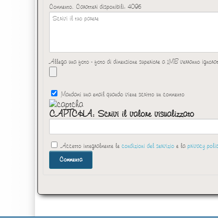
Commento. Caratteri disponibili:
4096
Allega una foto - foto di dimensione superiore a 1MB verranno ignora
Mandami una email quando viene scritto un commento
CAPTCHA: Scrivi il valore visualizzato
Accetto integralmente le
condizioni del servizio
e la
privacy poli