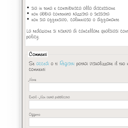
• sia in tema e contribuisca alla discussione
• non abbia contenuto razzista o sessista
• non sia offensivo, calunnioso o diffamante
La redazione si riserva di cancellare qualsiasi con
policy.
Commenti
Se
accedi
o ti
Registri
potrai visualizzare il tuo
commenti
Nome
Email - Non verrà pubblicata
Oggetto