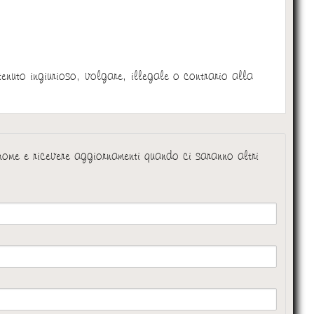
tenuto ingiurioso, volgare, illegale o contrario alla
 nome e ricevere aggiornamenti quando ci saranno altri