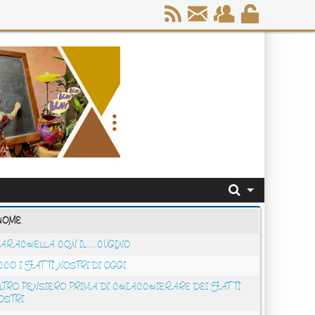
HOME
ARACHELLA CON IL....CUGINO
CCO I FATTI NOSTRI DI OGGI
LTRO PENSIERO PRIMA DI CHIACCHIERARE DEI FATTI
OSTRI