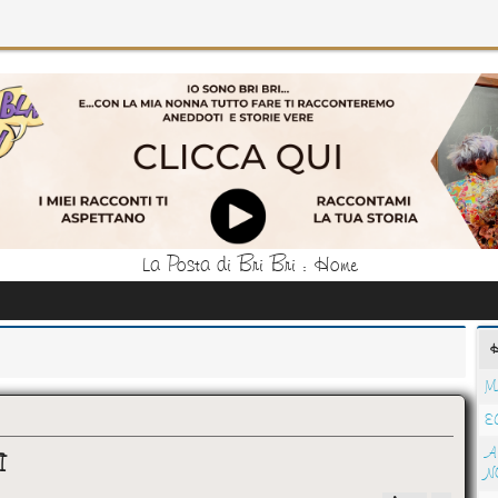
La Posta di Bri Bri : Home
M
E
A
I
N