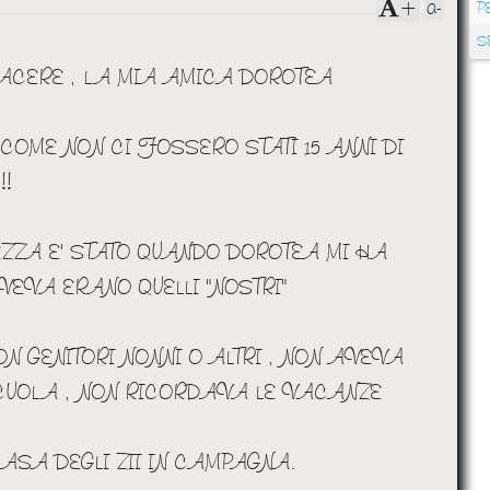
a-
+
P
S
IACERE , LA MIA AMICA DOROTEA
OME NON CI FOSSERO STATI 15 ANNI DI
!!
EZZA E' STATO QUANDO DOROTEA MI HA
VEVA ERANO QUELLI "NOSTRI"
N GENITORI NONNI O ALTRI , NON AVEVA
SCUOLA , NON RICORDAVA LE VACANZE
ASA DEGLI ZII IN CAMPAGNA.