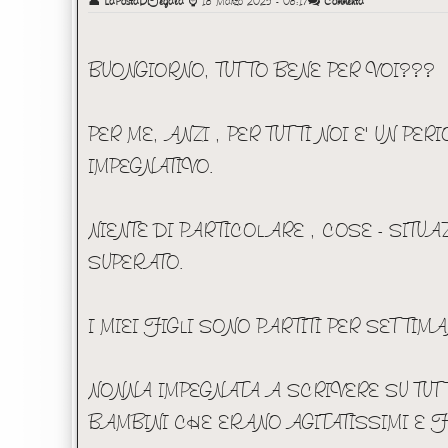
👤
LaPostaDiFegala
⌚
18 Marzo 2025 - 08:17
Commenta
BUONGIORNO, TUTTO BENE PER VOI???
PER ME, ANZI , PER TUTTI NOI E' UN P
IMPEGNATIVO.
NIENTE DI PARTICOLARE , COSE - SITU
SUPERATO.
I MIEI FIGLI SONO PARTITI PER SETTI
NONNA IMPEGNATA A SCRIVERE SU TUTTI
BAMBINI CHE ERANO AGITATISSIMI E F