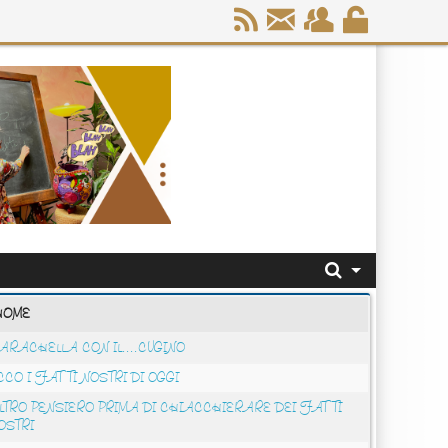
HOME
ARACHELLA CON IL....CUGINO
CCO I FATTI NOSTRI DI OGGI
LTRO PENSIERO PRIMA DI CHIACCHIERARE DEI FATTI
OSTRI