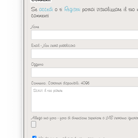
Se
accedi
o ti
Registri
potrai visualizzare il tuo
commenti
Nome
Email - Non verrà pubblicata
Oggetto
Commento. Caratteri disponibili:
4096
Allega una foto - foto di dimensione superiore a 1MB verranno ignora