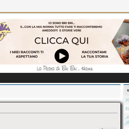
La Posta di Bri Bri : Home
M
E
A
N