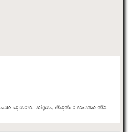
:
tenuto ingiurioso, volgare, illegale o contrario alla