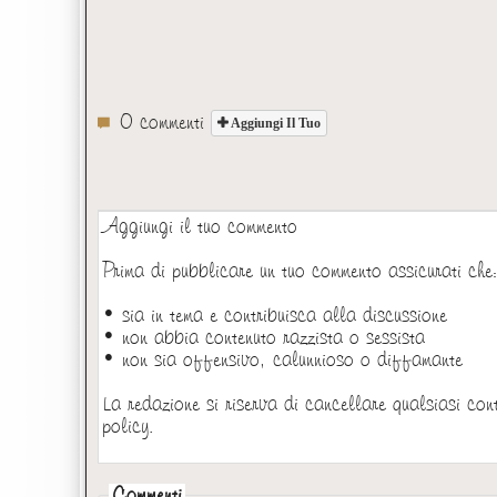
0 commenti
Aggiungi Il Tuo
Aggiungi il tuo commento
Prima di pubblicare un tuo commento assicurati che
• sia in tema e contribuisca alla discussione
• non abbia contenuto razzista o sessista
• non sia offensivo, calunnioso o diffamante
La redazione si riserva di cancellare qualsiasi con
policy.
Commenti