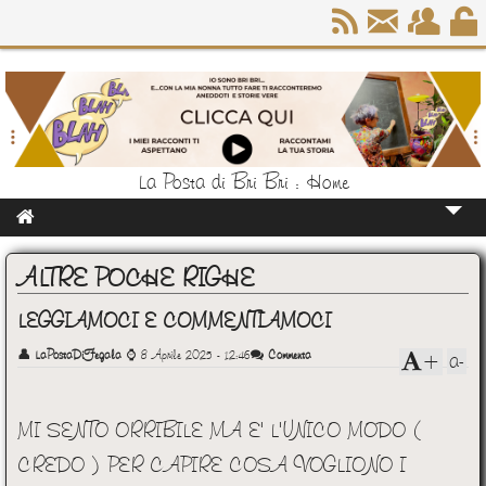
La Posta di Bri Bri : Home
Home
ALTRE POCHE RIGHE
Chi Sono
LEGGIAMOCI E COMMENTIAMOCI
👤
LaPostaDiFegala
⌚
8 Aprile 2025 - 12:46
Commenta
a-
+
MI SENTO ORRIBILE MA E' L'UNICO MODO (
CREDO ) PER CAPIRE COSA VOGLIONO I