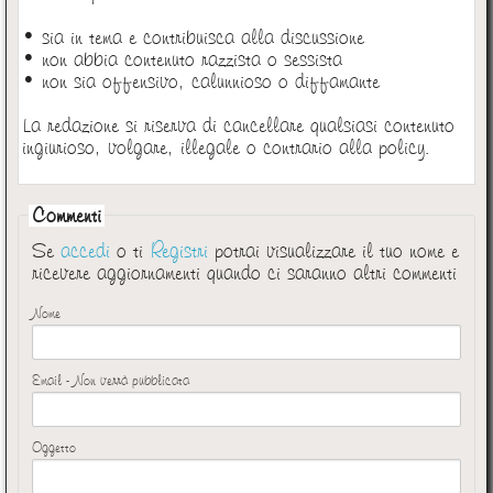
• sia in tema e contribuisca alla discussione
• non abbia contenuto razzista o sessista
• non sia offensivo, calunnioso o diffamante
La redazione si riserva di cancellare qualsiasi contenuto
ingiurioso, volgare, illegale o contrario alla policy.
Commenti
Se
accedi
o ti
Registri
potrai visualizzare il tuo nome e
ricevere aggiornamenti quando ci saranno altri commenti
Nome
Email - Non verrà pubblicata
Oggetto