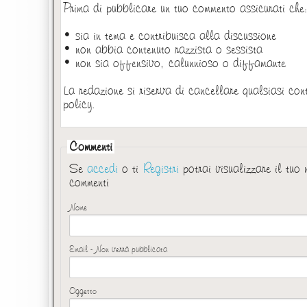
Prima di pubblicare un tuo commento assicurati che
• sia in tema e contribuisca alla discussione
• non abbia contenuto razzista o sessista
• non sia offensivo, calunnioso o diffamante
La redazione si riserva di cancellare qualsiasi con
policy.
Commenti
Se
accedi
o ti
Registri
potrai visualizzare il tuo
commenti
Nome
Email - Non verrà pubblicata
Oggetto