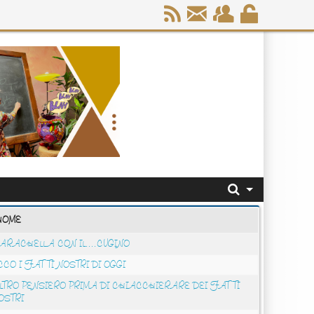
HOME
ARACHELLA CON IL....CUGINO
CCO I FATTI NOSTRI DI OGGI
LTRO PENSIERO PRIMA DI CHIACCHIERARE DEI FATTI
OSTRI