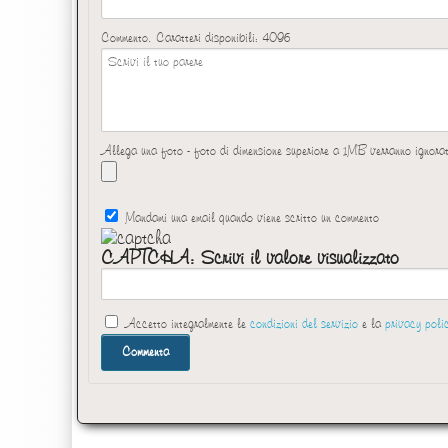
Commento. Caratteri disponibili:
4096
Allega una foto - foto di dimensione superiore a 1MB verranno ignora
Mandami una email quando viene scritto un commento
CAPTCHA: Scrivi il valore visualizzato
Accetto integralmente le
condizioni del servizio
e la
privacy poli