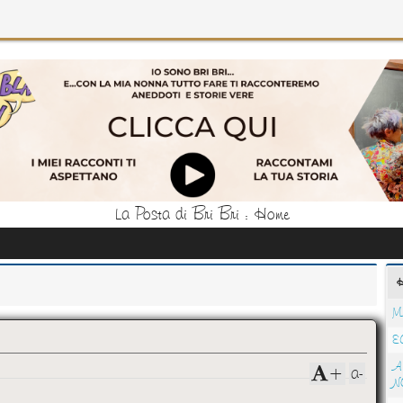
La Posta di Bri Bri : Home
M
E
A
a-
+
N