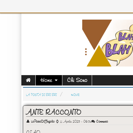
Home
Chi Sono
LA POSTA DI BRI BRI
HOME
ANTE RACCONTO
👤
LaPostaDiFegala
⌚
11 Aprile 2025 - 09:54
Commenta
CIAO