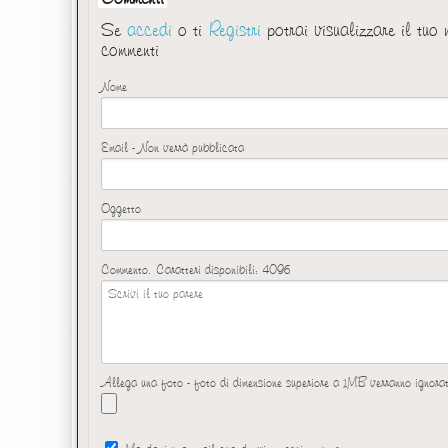
Se
accedi
o ti
Registri
potrai visualizzare il tuo
commenti
Nome
Email - Non verrà pubblicata
Oggetto
Commento. Caratteri disponibili:
4096
Allega una foto - foto di dimensione superiore a 1MB verranno ignora