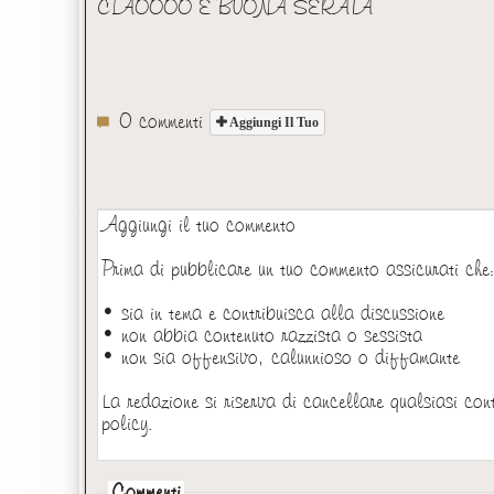
CIAOOOO E BUONA SERATA
0 commenti
Aggiungi Il Tuo
Aggiungi il tuo commento
Prima di pubblicare un tuo commento assicurati che
• sia in tema e contribuisca alla discussione
• non abbia contenuto razzista o sessista
• non sia offensivo, calunnioso o diffamante
La redazione si riserva di cancellare qualsiasi con
policy.
Commenti