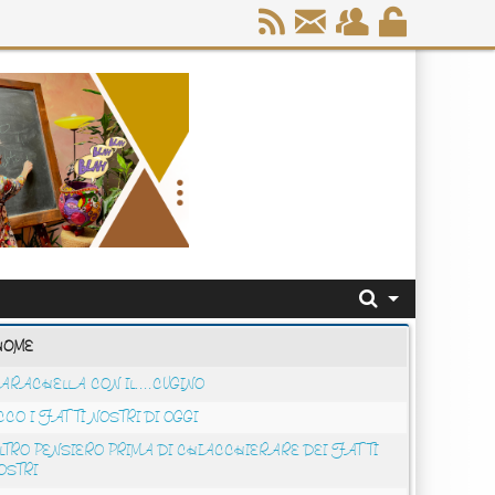
HOME
ARACHELLA CON IL....CUGINO
CCO I FATTI NOSTRI DI OGGI
LTRO PENSIERO PRIMA DI CHIACCHIERARE DEI FATTI
OSTRI