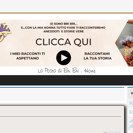
La Posta di Bri Bri : Home
M
E
A
N