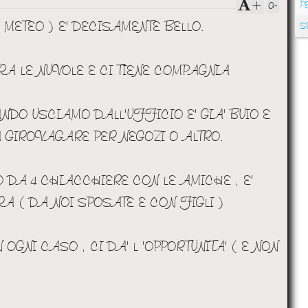
a-
+
P
METEO ) E' DECISAMENTE BELLO.
S
 TRA LE NUVOLE E CI TIENE COMPAGNIA
NDO USCIAMO DALL'UFFICIO E' GIA' BUIO E
 GIROVAGARE PER NEGOZI O ALTRO.
DA 4 CHIACCHIERE CON LE AMICHE , E'
 ( DA NOI SPOSATE E CON FIGLI )
 OGNI CASO , CI DA' L 'OPPORTUNITA' ( E NON