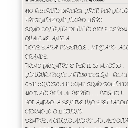
👤
LaPostaDiFegala
⌚
21 Maggio 2026 - 13:37
Commenta
HO RICEVUTO DIVERSI INVITI PER INAUG
PRESENTAZIONE NUOVO LIBRO.
SONO CONTENTA DI TUTTO CIO' E CERCH
QUALCHE AMICA.
DOVE SARA' POSSIBILE , MI FARO' AC
GRANDE.
PRIMO INCONTRO E' PER IL 28 MAGGIO .
INAUGURAZIONE ART259 DESIGN ; REALI
CHE CONOSCA E COME SONO SOLITA DIR
HO DATO VITA AL VERBO......VOGLIO !!
POI ANDRO' A SENTIRE UNO SPETTACOL
GIORNO 10 O 11 GIUGNO.
SEMPRE A GIUGNO ANDRO' AD ASCOLTA