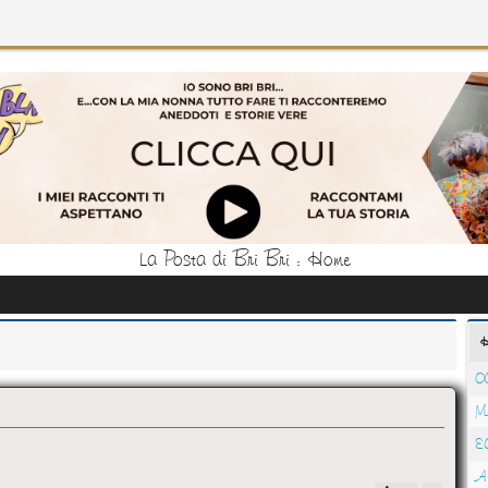
La Posta di Bri Bri : Home
O
M
E
A