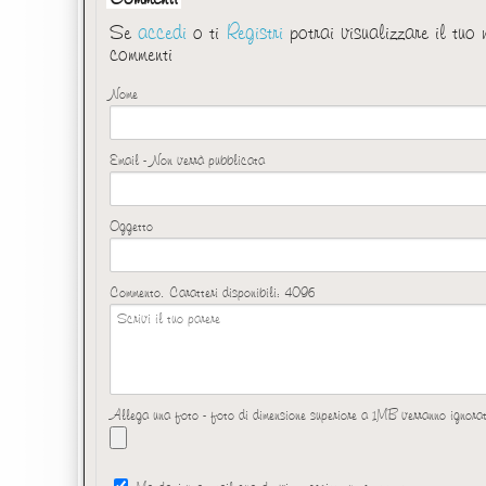
Se
accedi
o ti
Registri
potrai visualizzare il tuo
commenti
Nome
Email - Non verrà pubblicata
Oggetto
Commento. Caratteri disponibili:
4096
Allega una foto - foto di dimensione superiore a 1MB verranno ignora