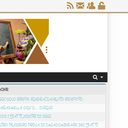
HOME
GGI SOLO BREVE RINGRAZIAMENTO RICEVUTO
ARACHELLA CON IL....CUGINO
CCO I FATTI NOSTRI DI OGGI
LTRO PENSIERO PRIMA DI CHIACCHIERARE DEI FATTI