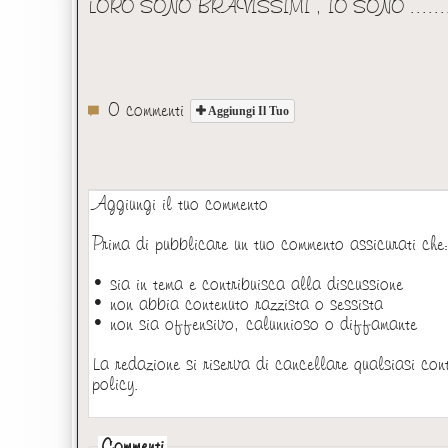
LORO SONO BRAVISSIMI , IO SONO ........
0 commenti
Aggiungi Il Tuo
Aggiungi il tuo commento
Prima di pubblicare un tuo commento assicurati che
• sia in tema e contribuisca alla discussione
• non abbia contenuto razzista o sessista
• non sia offensivo, calunnioso o diffamante
La redazione si riserva di cancellare qualsiasi con
policy.
Commenti