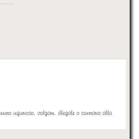
......
:
tenuto ingiurioso, volgare, illegale o contrario alla