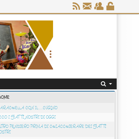
HOME
ARACHELLA CON IL....CUGINO
CCO I FATTI NOSTRI DI OGGI
LTRO PENSIERO PRIMA DI CHIACCHIERARE DEI FATTI
OSTRI