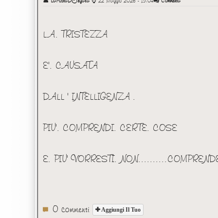
👤
LaPostaDiFegala
⌚
22 Maggio 2026 - 15:04
Commenta
LA. TRISTEZZA
E'. CAUSATA
DALL ' INTELLIGENZA .
PIU'. COMPRENDI. CERTE. COSE
E. PIU' VORRESTI. NON..........COMPREND
0 commenti
Aggiungi Il Tuo