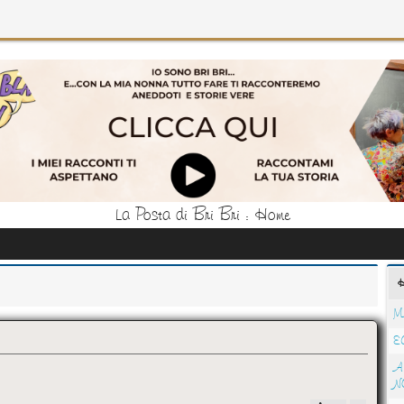
La Posta di Bri Bri : Home
M
E
A
N