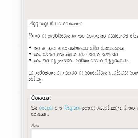
Aggiungi il tuo commento
Prima di pubblicare un tuo commento assicurati che
• sia in tema e contribuisca alla discussione
• non abbia contenuto razzista o sessista
• non sia offensivo, calunnioso o diffamante
La redazione si riserva di cancellare qualsiasi con
policy.
Commenti
Se
accedi
o ti
Registri
potrai visualizzare il tuo
commenti
Nome