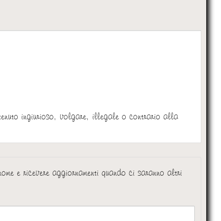
:
tenuto ingiurioso, volgare, illegale o contrario alla
 nome e ricevere aggiornamenti quando ci saranno altri