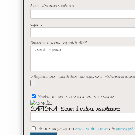
Email - Non verrà pubblicata
Oggetto
Commento. Caratteri disponibili:
4096
Allega una foto - foto di dimensione superiore a 1MB verranno ignora
Mandami una email quando viene scritto un commento
CAPTCHA: Scrivi il valore visualizzato
Accetto integralmente le
condizioni del servizio
e la
privacy poli