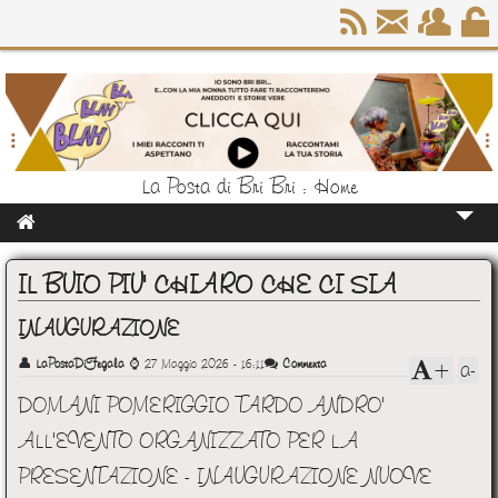
La Posta di Bri Bri : Home
Home
IL BUIO PIU' CHIARO CHE CI SIA
Chi Sono
INAUGURAZIONE
👤
LaPostaDiFegala
⌚
27 Maggio 2026 - 16:11
Commenta
a-
+
DOMANI POMERIGGIO TARDO ANDRO'
ALL'EVENTO ORGANIZZATO PER LA
PRESENTAZIONE - INAUGURAZIONE NUOVE