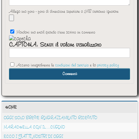
Allega una foto - foto di dimensione superiore a 1MB verranno ignorate
Mandami una email quando viene scritto un commento
CAPTCHA: Scrivi il valore visualizzato
Accetto integralmente le
condizioni del servizio
e la
privacy policy
HOME
OGGI SOLO BREVE RINGRAZIAMENTO RICEVUTO
MARACHELLA CON IL....CUGINO
ECCO I FATTI NOSTRI DI OGGI