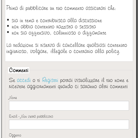
Prima di pubblicare un tuo commento assicurati che:
• sia in tema e contribuisca alla discussione
• non abbia contenuto razzista o sessista
• non sia offensivo, calunnioso o diffamante
La redazione si riserva di cancellare qualsiasi contenuto
ingiurioso, volgare, illegale o contrario alla policy.
Commenti
Se
accedi
o ti
Registri
potrai visualizzare il tuo nome e
ricevere aggiornamenti quando ci saranno altri commenti
Nome
Email - Non verrà pubblicata
Oggetto