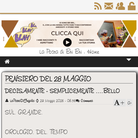
La Posta di Bri Bri : Home
Home
PENSIERO DEL 28 MAGGIO
Chi Sono
DECISAMENTE - SEMPLICEMENTE ....BELLO
👤
LaPostaDiFegala
⌚
29 Maggio 2026 - 08:56
Commenta
a-
+
SUL. GRANDE.
OROLOGIO. DEL. TEMPO