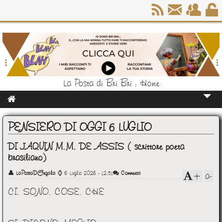
La Posta di Bri Bri : Home
Home
PENSIERO DI OGGI 6 LUGLIO
Chi Sono
DI JAQUIN M.M. DE ASSIS ( scrittore poeta
brasiliano)
👤
LaPostaDiFegala
⌚
6 Luglio 2026 - 12:51
Commenta
a-
+
CI. SONO. COSE. CHE